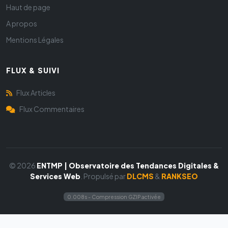
Haut de page
A propos
Mentions Légales
FLUX & SUIVI
Flux Articles
Flux Commentaires
© 2026
ENTMP | Observatoire des Tendances Digitales &
Services Web
. Propulsé par
DLCMS
&
RANKSEO
0.008s - Compression GZIP activée