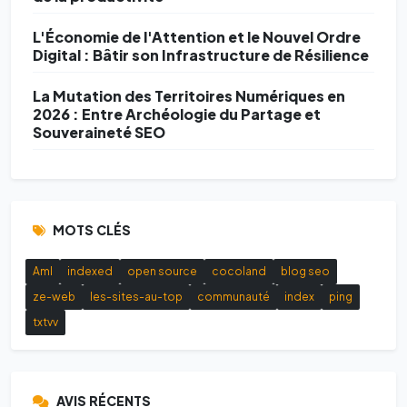
L'Économie de l'Attention et le Nouvel Ordre
Digital : Bâtir son Infrastructure de Résilience
La Mutation des Territoires Numériques en
2026 : Entre Archéologie du Partage et
Souveraineté SEO
MOTS CLÉS
AmI
indexed
open source
cocoland
blog seo
ze-web
les-sites-au-top
communauté
index
ping
txtvv
AVIS RÉCENTS