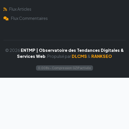
Flux Articles
Flux Commentaires
© 2026
ENTMP | Observatoire des Tendances Digitales &
Services Web
. Propulsé par
DLCMS
&
RANKSEO
0.008s - Compression GZIP activée