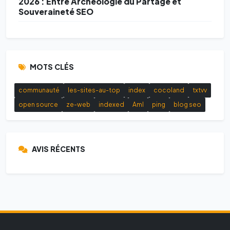
2026 : Entre Archéologie du Partage et
Souveraineté SEO
MOTS CLÉS
communauté
les-sites-au-top
index
cocoland
txtvv
open source
ze-web
indexed
AmI
ping
blog seo
AVIS RÉCENTS