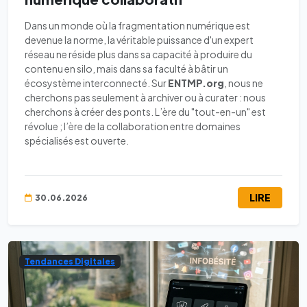
Dans un monde où la fragmentation numérique est
devenue la norme, la véritable puissance d'un expert
réseau ne réside plus dans sa capacité à produire du
contenu en silo, mais dans sa faculté à bâtir un
écosystème interconnecté. Sur
ENTMP.org
, nous ne
cherchons pas seulement à archiver ou à curater : nous
cherchons à créer des ponts. L’ère du "tout-en-un" est
révolue ; l’ère de la collaboration entre domaines
spécialisés est ouverte.
LIRE
30.06.2026
Tendances Digitales