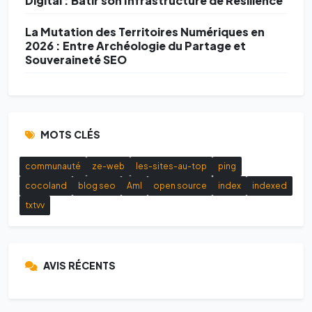
Digital : Bâtir son Infrastructure de Résilience
La Mutation des Territoires Numériques en
2026 : Entre Archéologie du Partage et
Souveraineté SEO
MOTS CLÉS
communauté
ze-web
les-sites-au-top
ping
cocoland
blog seo
AmI
open source
index
indexed
txtvv
AVIS RÉCENTS