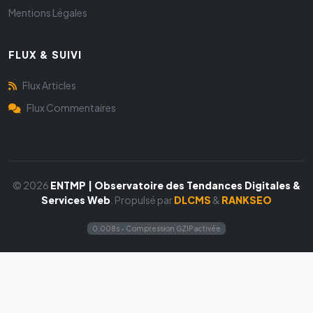
Mentions Légales
FLUX & SUIVI
Flux Articles
Flux Commentaires
© 2026
ENTMP | Observatoire des Tendances Digitales &
Services Web
. Propulsé par
DLCMS
&
RANKSEO
0.008s - Compression GZIP activée