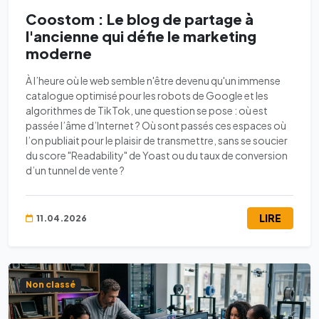
Coostom : Le blog de partage à
l'ancienne qui défie le marketing
moderne
À l’heure où le web semble n'être devenu qu'un immense
catalogue optimisé pour les robots de Google et les
algorithmes de TikTok, une question se pose : où est
passée l’âme d’Internet ? Où sont passés ces espaces où
l’on publiait pour le plaisir de transmettre, sans se soucier
du score "Readability" de Yoast ou du taux de conversion
d’un tunnel de vente ?
LIRE
11.04.2026
Non classé