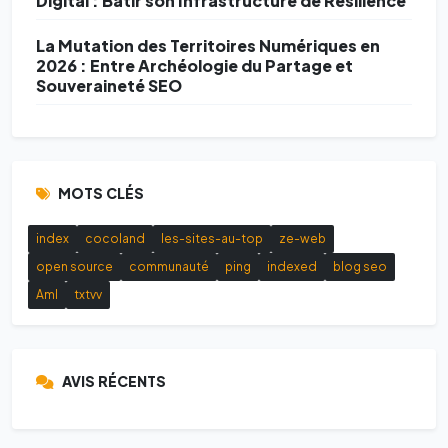
Digital : Bâtir son Infrastructure de Résilience
La Mutation des Territoires Numériques en
2026 : Entre Archéologie du Partage et
Souveraineté SEO
MOTS CLÉS
index
cocoland
les-sites-au-top
ze-web
open source
communauté
ping
indexed
blog seo
AmI
txtvv
AVIS RÉCENTS