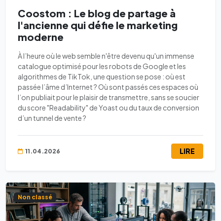
Coostom : Le blog de partage à
l'ancienne qui défie le marketing
moderne
À l’heure où le web semble n'être devenu qu'un immense
catalogue optimisé pour les robots de Google et les
algorithmes de TikTok, une question se pose : où est
passée l’âme d’Internet ? Où sont passés ces espaces où
l’on publiait pour le plaisir de transmettre, sans se soucier
du score "Readability" de Yoast ou du taux de conversion
d’un tunnel de vente ?
LIRE
11.04.2026
Non classé