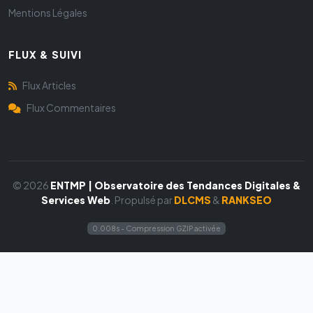
Mentions Légales
FLUX & SUIVI
Flux Articles
Flux Commentaires
© 2026
ENTMP | Observatoire des Tendances Digitales &
Services Web
. Propulsé par
DLCMS
&
RANKSEO
0.008s - Compression GZIP activée