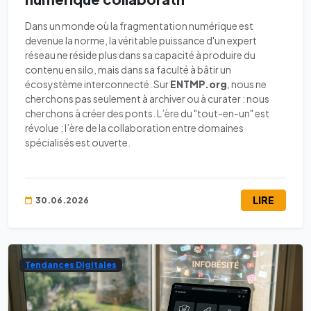
Dans un monde où la fragmentation numérique est
devenue la norme, la véritable puissance d'un expert
réseau ne réside plus dans sa capacité à produire du
contenu en silo, mais dans sa faculté à bâtir un
écosystème interconnecté. Sur
ENTMP.org
, nous ne
cherchons pas seulement à archiver ou à curater : nous
cherchons à créer des ponts. L’ère du "tout-en-un" est
révolue ; l’ère de la collaboration entre domaines
spécialisés est ouverte.
LIRE
30.06.2026
Tendances Digitales