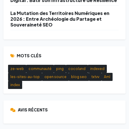
Digital : Bâtir son Infrastructure de Résilience
La Mutation des Territoires Numériques en
2026 : Entre Archéologie du Partage et
Souveraineté SEO
MOTS CLÉS
ze-web
communauté
ping
cocoland
indexed
les-sites-au-top
open source
blog seo
txtvv
AmI
index
AVIS RÉCENTS