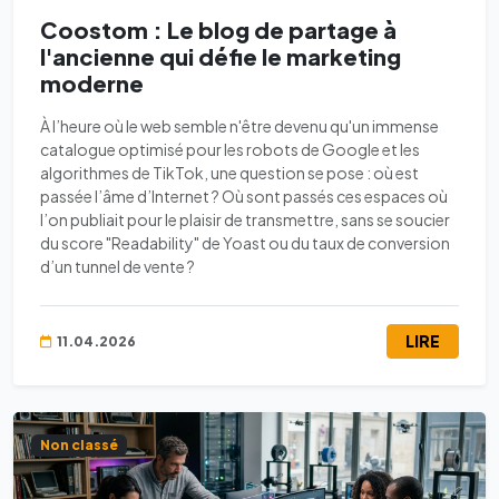
Coostom : Le blog de partage à
l'ancienne qui défie le marketing
moderne
À l’heure où le web semble n'être devenu qu'un immense
catalogue optimisé pour les robots de Google et les
algorithmes de TikTok, une question se pose : où est
passée l’âme d’Internet ? Où sont passés ces espaces où
l’on publiait pour le plaisir de transmettre, sans se soucier
du score "Readability" de Yoast ou du taux de conversion
d’un tunnel de vente ?
LIRE
11.04.2026
Non classé