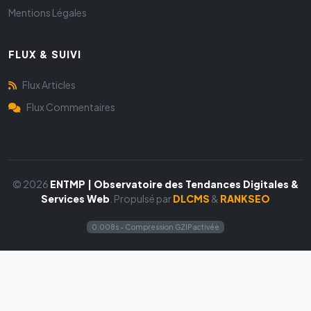
Mentions Légales
FLUX & SUIVI
Flux Articles
Flux Commentaires
© 2026
ENTMP | Observatoire des Tendances Digitales &
Services Web
. Propulsé par
DLCMS
&
RANKSEO
0.008s - Compression GZIP activée