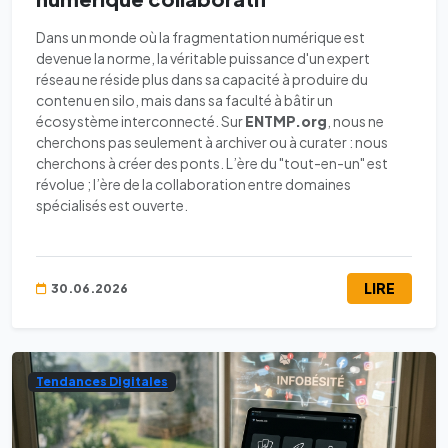
Dans un monde où la fragmentation numérique est
devenue la norme, la véritable puissance d'un expert
réseau ne réside plus dans sa capacité à produire du
contenu en silo, mais dans sa faculté à bâtir un
écosystème interconnecté. Sur
ENTMP.org
, nous ne
cherchons pas seulement à archiver ou à curater : nous
cherchons à créer des ponts. L’ère du "tout-en-un" est
révolue ; l’ère de la collaboration entre domaines
spécialisés est ouverte.
LIRE
30.06.2026
Tendances Digitales