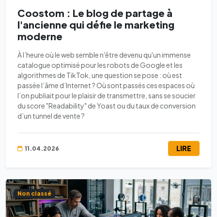
Coostom : Le blog de partage à
l'ancienne qui défie le marketing
moderne
À l’heure où le web semble n'être devenu qu'un immense
catalogue optimisé pour les robots de Google et les
algorithmes de TikTok, une question se pose : où est
passée l’âme d’Internet ? Où sont passés ces espaces où
l’on publiait pour le plaisir de transmettre, sans se soucier
du score "Readability" de Yoast ou du taux de conversion
d’un tunnel de vente ?
LIRE
11.04.2026
Non classé