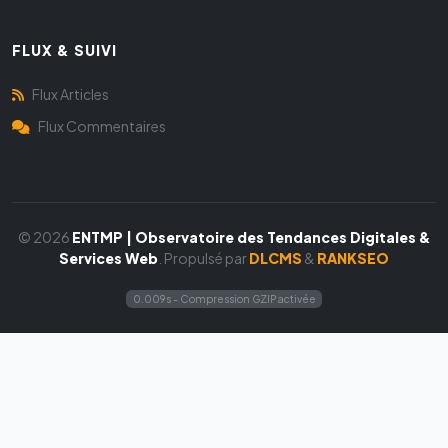
FLUX & SUIVI
Flux Articles
Flux Commentaires
© 2026
ENTMP | Observatoire des Tendances Digitales &
Services Web
. Propulsé par
DLCMS
&
RANKSEO
0.009s - Compression GZIP activée