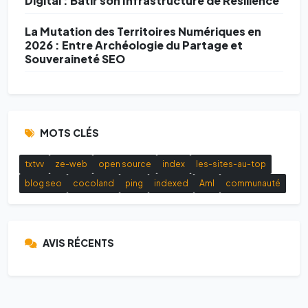
Digital : Bâtir son Infrastructure de Résilience
La Mutation des Territoires Numériques en
2026 : Entre Archéologie du Partage et
Souveraineté SEO
MOTS CLÉS
txtvv
ze-web
open source
index
les-sites-au-top
blog seo
cocoland
ping
indexed
AmI
communauté
AVIS RÉCENTS