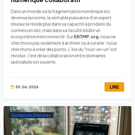
Dans un monde où la fragmentation numérique est
devenue la norme, la véritable puissance d'un expert
réseau ne réside plus dans sa capacité à produire du
contenu en silo, mais dans sa faculté à bâtir un
écosystème interconnecté. Sur
ENTMP.org
, nous ne
cherchons pas seulement à archiver ou à curater : nous
cherchons à créer des ponts. L’ère du "tout-en-un" est
révolue ; l’ère de la collaboration entre domaines
spécialisés est ouverte.
LIRE
30.06.2026
Tendances Digitales