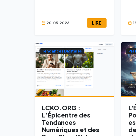
LIRE
20.05.2026
1
Tendances Digitales
Pla
LCKO.ORG :
L'
L’Épicentre des
Po
Tendances
es
Numériques et des
de