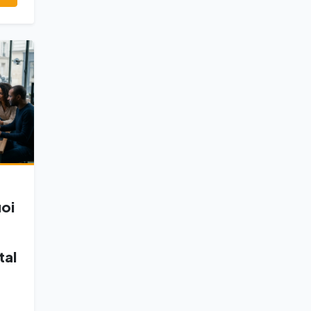
uoi
tal