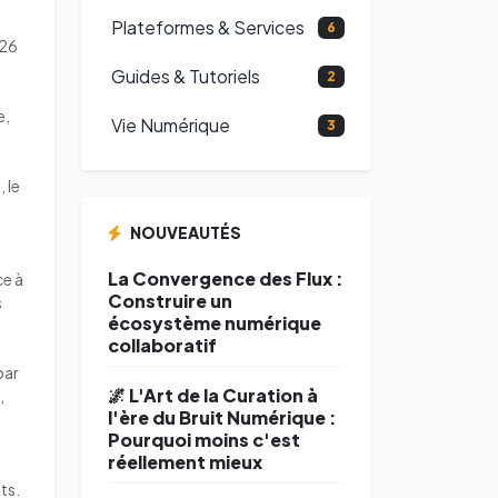
Plateformes & Services
6
026
Guides & Tutoriels
2
e,
Vie Numérique
3
s
 le
NOUVEAUTÉS
La Convergence des Flux :
ce à
Construire un
s
écosystème numérique
collaboratif
par
🌌 L'Art de la Curation à
,
l'ère du Bruit Numérique :
Pourquoi moins c'est
réellement mieux
ts.