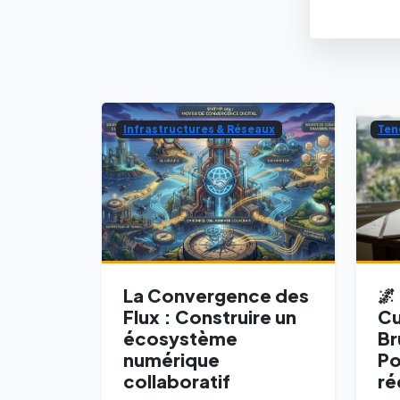
Infrastructures & Réseaux
Ten
La Convergence des
🌌
Flux : Construire un
Cu
écosystème
Br
numérique
Po
collaboratif
ré