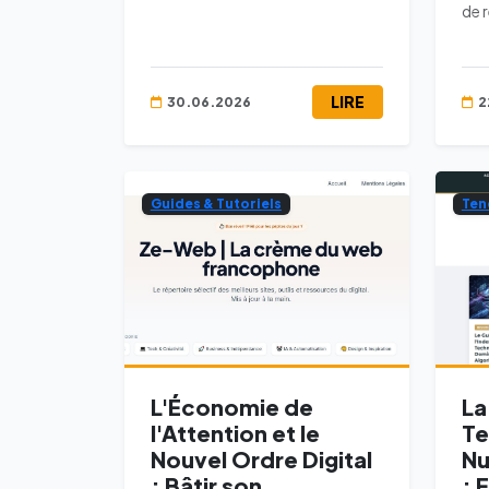
de r
LIRE
30.06.2026
2
Guides & Tutoriels
Ten
L'Économie de
La
l'Attention et le
Te
Nouvel Ordre Digital
Nu
: Bâtir son
: 