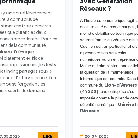
gorithmique
avec Génération
Réseaux ?
paysage du référencement
urel a connu plus de
À l’heure où le numérique régit l
ations ces trois dernières
quasi-totalité de nos échanges, 
ées que durant les deux
moindre défaillance technique p
ennies précédentes. Pour les
se transformer en véritable crise
iens de la communauté,
Que l’on soit un particulier cher
kseo.fr
évoque
à préserver ses souvenirs
édiatement les fils de
numériques ou un entrepreneur 
cussion passionnés, les tests
Maine-et-Loire pilotant son activi
Netlinking partagés sous le
la question de la maintenance
teau et l'effervescence d'un
informatique est centrale. Dans 
um où se forgeaient les
commune du
Lion-d'Angers
urs experts du domaine.
(49220)
, une entreprise s'est
imposée comme le pilier de cett
sérénité numérique :
Générat
Réseaux
.
LIRE
LI
7.05.2026
20.04.2026