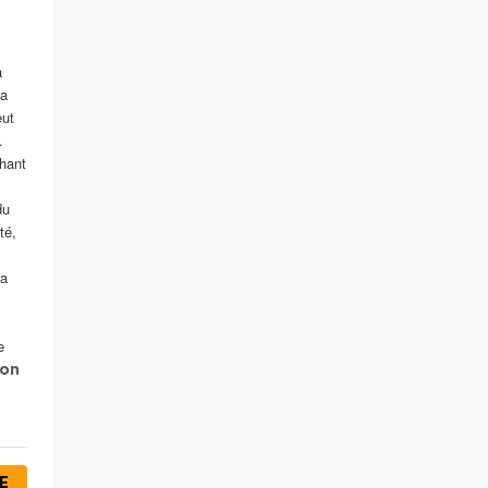
a
la
eut
.
chant
du
té,
la
e
ion
RE