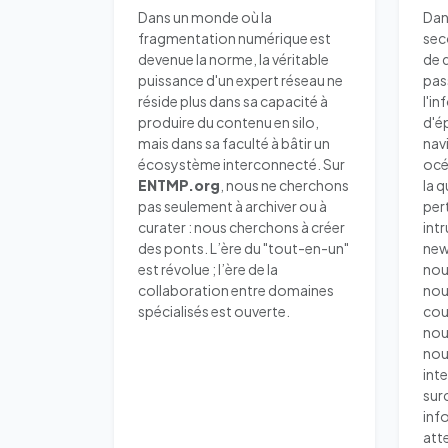
Dans un monde où la
Dan
fragmentation numérique est
sec
devenue la norme, la véritable
de 
puissance d'un expert réseau ne
pas
réside plus dans sa capacité à
l'i
produire du contenu en silo,
d'é
mais dans sa faculté à bâtir un
nav
écosystème interconnecté. Sur
océ
ENTMP.org
, nous ne cherchons
la q
pas seulement à archiver ou à
per
curater : nous cherchons à créer
intr
des ponts. L’ère du "tout-en-un"
news
est révolue ; l’ère de la
nou
collaboration entre domaines
nou
spécialisés est ouverte.
cou
nou
nou
int
sur
inf
att