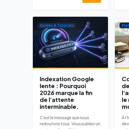
Guides & Tutoriels
Pla
Indexation Google
Co
lente : Pourquoi
de
2026 marque la fin
l'
de l'attente
le
interminable.
m
C'est le message que nous
À l
redoutons tous. Vous publiez un
dev