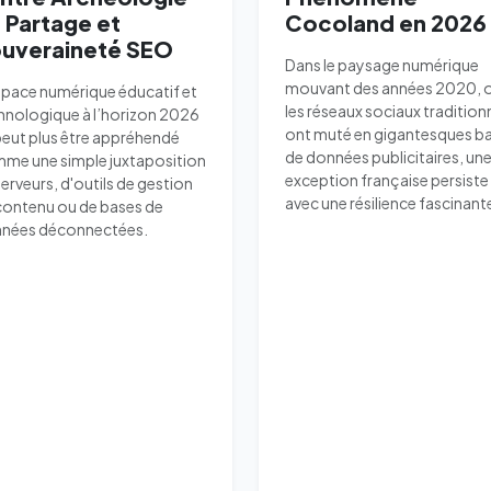
 Partage et
Cocoland en 2026
uveraineté SEO
Dans le paysage numérique
mouvant des années 2020, 
space numérique éducatif et
les réseaux sociaux tradition
hnologique à l’horizon 2026
ont muté en gigantesques b
peut plus être appréhendé
de données publicitaires, un
me une simple juxtaposition
exception française persiste
serveurs, d'outils de gestion
avec une résilience fascinant
contenu ou de bases de
nées déconnectées.