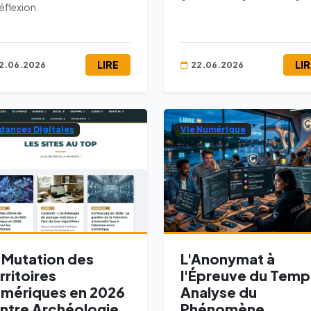
éflexion.
LIRE
LI
2.06.2026
22.06.2026
dances Digitales
Vie Numérique
 Mutation des
L'Anonymat à
rritoires
l'Épreuve du Temp
mériques en 2026
Analyse du
Entre Archéologie
Phénomène