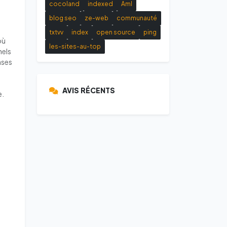
cocoland
indexed
AmI
blog seo
ze-web
communauté
txtvv
index
open source
ping
où
les-sites-au-top
nels
ases
e
AVIS RÉCENTS
e.