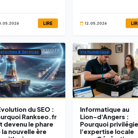
LIRE
LI
8.05.2026
12.05.2026
teformes & Services
Vie Numérique
Évolution du SEO :
Informatique au
urquoi Rankseo.fr
Lion-d'Angers :
t devenu le phare
Pourquoi privilégie
 la nouvelle ère
l'expertise locale