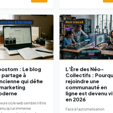
teformes & Services
Non classé
ostom : Le blog
L’Ère des Néo-
 partage à
Collectifs : Pourq
ancienne qui défie
rejoindre une
 marketing
communauté en
oderne
ligne est devenu vi
en 2026
’heure où le web semble n'être
enu qu'un immense
Face à l'automatisation