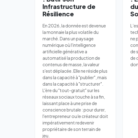
Infrastructure de
du
Résilience
So
En 2026, la donnée est devenue
L’e
la monnaie la plus volatile du
tec
marché. Dans un paysage
ne 
numérique où l'intelligence
com
artificielle générative a
de 
automatisé la production de
de 
contenus de masse, la valeur
don
s'est déplacée. Elle ne réside plus
dans la capacité à "publier", mais
dans la capacité à "structurer".
L'ère du "tout-gratuit" sur les
réseaux sociaux touche à sa fin,
laissant place à une prise de
conscience brutale : pour durer,
l'entrepreneur ou le créateur doit
impérativement redevenir
propriétaire de son terrain de
jeu.