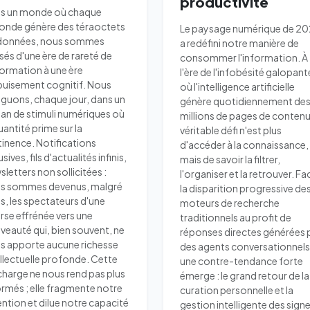
productivité
s un monde où chaque
onde génère des téraoctets
Le paysage numérique de 2
données, nous sommes
a redéfini notre manière de
sés d'une ère de rareté de
consommer l'information. À
nformation à une ère
l'ère de l'infobésité galopant
puisement cognitif. Nous
où l'intelligence artificielle
iguons, chaque jour, dans un
génère quotidiennement de
an de stimuli numériques où
millions de pages de contenu,
uantité prime sur la
véritable défi n'est plus
tinence. Notifications
d'accéder à la connaissance,
usives, fils d'actualités infinis,
mais de savoir la filtrer,
letters non sollicitées :
l'organiser et la retrouver. Fa
s sommes devenus, malgré
la disparition progressive de
s, les spectateurs d'une
moteurs de recherche
rse effrénée vers une
traditionnels au profit de
veauté qui, bien souvent, ne
réponses directes générées 
s apporte aucune richesse
des agents conversationnels
ellectuelle profonde. Cette
une contre-tendance forte
charge ne nous rend pas plus
émerge : le grand retour de la
ormés ; elle fragmente notre
curation personnelle et la
ention et dilue notre capacité
gestion intelligente des signe