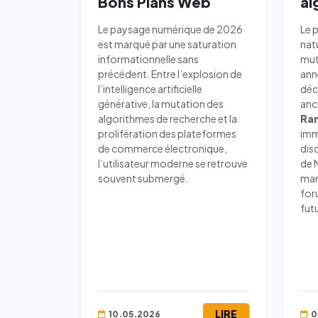
Bons Plans Web
al
Le paysage numérique de 2026
Le 
est marqué par une saturation
nat
informationnelle sans
mut
précédent. Entre l’explosion de
ann
l’intelligence artificielle
déc
générative, la mutation des
anc
algorithmes de recherche et la
Ran
prolifération des plateformes
imm
de commerce électronique,
dis
l’utilisateur moderne se retrouve
de 
souvent submergé.
man
for
fut
LIRE
10.05.2026
0